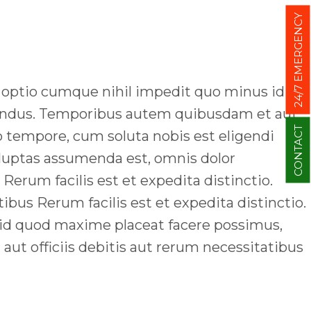
24/7 EMERGENCY
di optio cumque nihil impedit quo minus id
lendus. Temporibus autem quibusdam et aut
CONTACT
ro tempore, cum soluta nobis est eligendi
luptas assumenda est, omnis dolor
erum facilis est et expedita distinctio.
us Rerum facilis est et expedita distinctio.
 id quod maxime placeat facere possimus,
t officiis debitis aut rerum necessitatibus