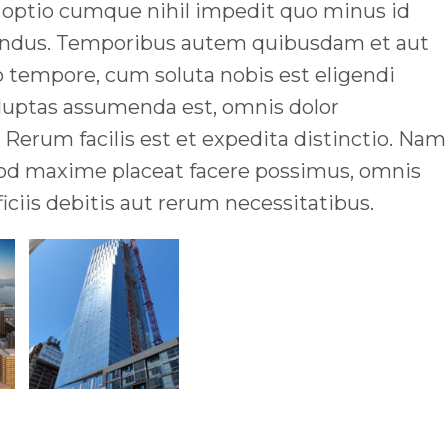
di optio cumque nihil impedit quo minus id
lendus. Temporibus autem quibusdam et aut
ro tempore, cum soluta nobis est eligendi
luptas assumenda est, omnis dolor
Rerum facilis est et expedita distinctio. Nam
uod maxime placeat facere possimus, omnis
iis debitis aut rerum necessitatibus.