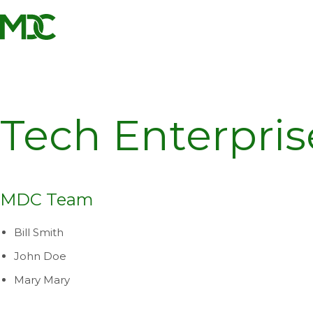
Homepage
Skip
Skip
to
to
content
footer
Tech Enterpris
MDC Team
Bill Smith
John Doe
Mary Mary