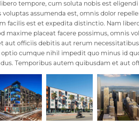
m libero tempore, cum soluta nobis est eligen
 voluptas assumenda est, omnis dolor repel
m facilis est et expedita distinctio. Nam libe
od maxime placeat facere possimus, omnis vo
ut officiis debitis aut rerum necessitatibus 
di optio cumque nihil impedit quo minus id q
dus. Temporibus autem quibusdam et aut offic