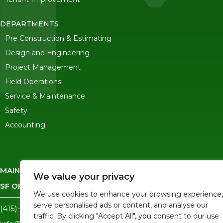
DEPARTMENTS
Pre Construction & Estimating
Design and Engineering
Project Management
Field Operations
Service & Maintenance
Safety
Accounting
MAIN OFFICE
-
245 Ygnacio Valley Road, Walnut Creek CA 
We value your privacy
SF OFFICE
-
1823 Egbert Ave, San Francisco, CA 94124
We use cookies to enhance your browsing experience,
serve personalised ads or content, and analyse our
(415)-992-6582
traffic. By clicking "Accept All", you consent to our use