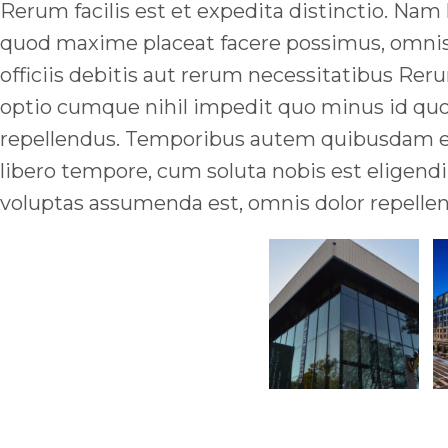
Rerum facilis est et expedita distinctio. Na
quod maxime placeat facere possimus, omnis
officiis debitis aut rerum necessitatibus Reru
optio cumque nihil impedit quo minus id qu
repellendus. Temporibus autem quibusdam et a
libero tempore, cum soluta nobis est eligen
voluptas assumenda est, omnis dolor repellen