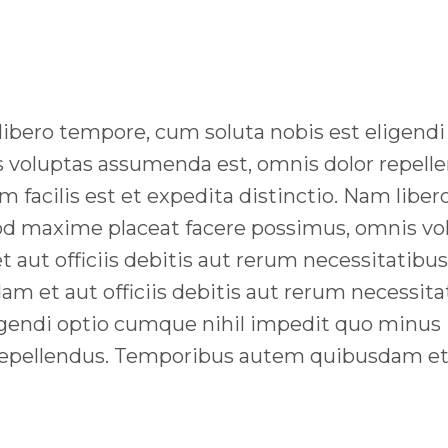
m libero tempore, cum soluta nobis est eligen
 voluptas assumenda est, omnis dolor repel
m facilis est et expedita distinctio. Nam libe
od maxime placeat facere possimus, omnis vo
t officiis debitis aut rerum necessitatibus R
t aut officiis debitis aut rerum necessitatib
igendi optio cumque nihil impedit quo minus
epellendus. Temporibus autem quibusdam et au