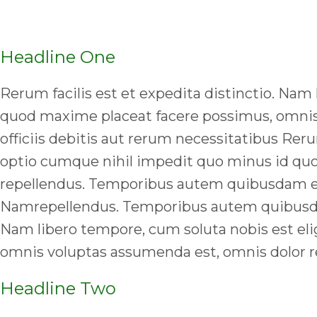
Headline One
Rerum facilis est et expedita distinctio. Na
quod maxime placeat facere possimus, omnis
officiis debitis aut rerum necessitatibus Reru
optio cumque nihil impedit quo minus id qu
repellendus. Temporibus autem quibusdam et au
Namrepellendus. Temporibus autem quibusdam e
Nam libero tempore, cum soluta nobis est el
omnis voluptas assumenda est, omnis dolor r
Headline Two